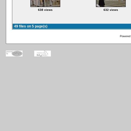
638 views
632 views
49 files on 5 page(s)
Powered