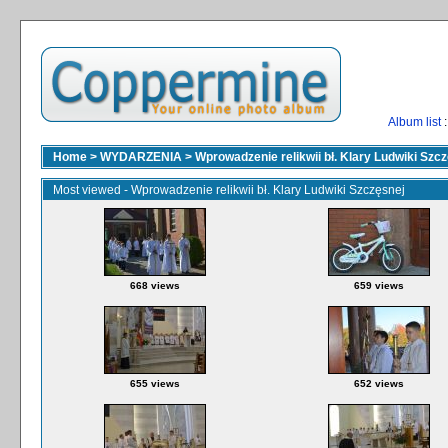
Album list
:
Home
>
WYDARZENIA
>
Wprowadzenie relikwii bł. Klary Ludwiki Szc
Most viewed - Wprowadzenie relikwii bł. Klary Ludwiki Szczęsnej
668 views
659 views
655 views
652 views