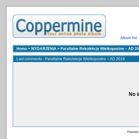
Album list
:
Home
>
WYDARZENIA
>
Parafialne Rekolekcje Wielkopostne – AD 2
Last comments - Parafialne Rekolekcje Wielkopostne – AD 2019
No i
Powered