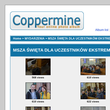
Album list
:
Home
>
WYDARZENIA
>
MSZA ŚWIĘTA DLA UCZESTNIKÓW EKSTR
MSZA ŚWIĘTA DLA UCZESTNIKÓW EKSTRE
568 views
610 views
610 views
622 views