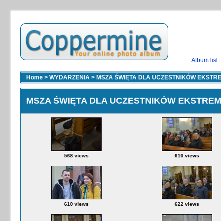
Album list
:
Home
>
WYDARZENIA
>
MSZA ŚWIĘTA DLA UCZESTNIKÓW EKSTR
MSZA ŚWIĘTA DLA UCZESTNIKÓW EKSTRE
568 views
610 views
610 views
622 views