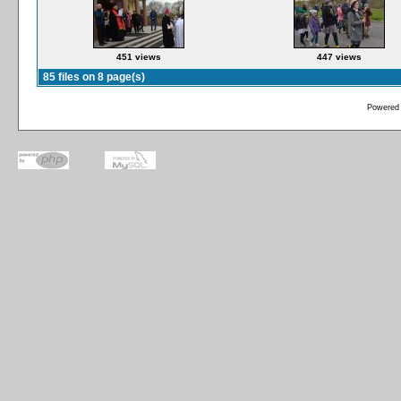
451 views
447 views
85 files on 8 page(s)
Powered