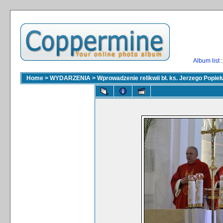
Album list
:
Home
>
WYDARZENIA
>
Wprowadzenie relikwii bł. ks. Jerzego Popieł