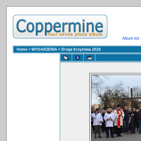
Album list
:
Home
>
WYDARZENIA
>
Droga Krzyżowa 2026