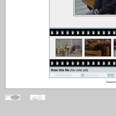
Rate this file
(No vote yet)
Powered