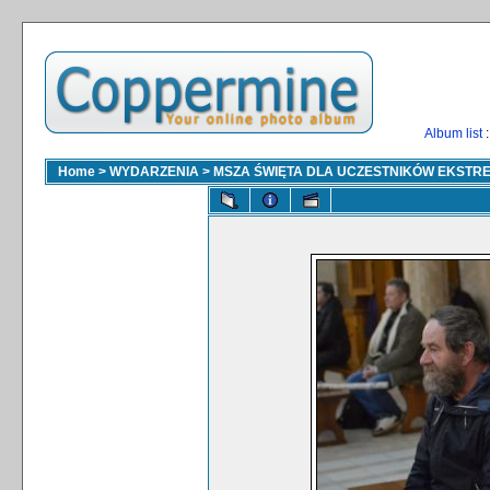
Album list
:
Home
>
WYDARZENIA
>
MSZA ŚWIĘTA DLA UCZESTNIKÓW EKSTR