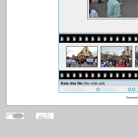
Rate this file
(No vote yet)
Powered